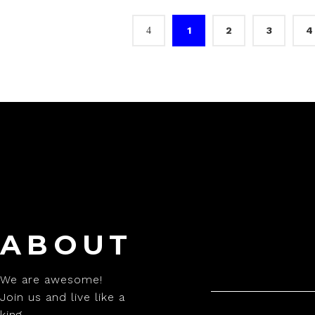
1
2
3
4
ABOUT
We are awesome!
Join us and live like a
king.