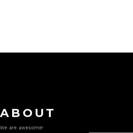
3.00
de
5
ABOUT
We are awesome!