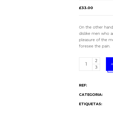
com
base
£
33.00
em
classificação
de
cliente
On the other hand
dislike men who a
pleasure of the m
foresee the pain.
REF:
CATEGORIA:
ETIQUETAS: