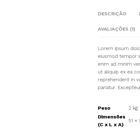
DESCRIÇÃO
AVALIAÇÕES (1)
Lorem ipsum dolor 
eiusmod tempor in
enim ad minim veni
ut aliquip ex ea 
reprehenderit in v
pariatur. Excepteu
Peso
2 kg
Dimensões
51 × 
(C x L x A)