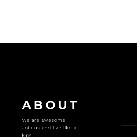
de 5
de 5
ABOUT
We are awesome!
Join us and live like a
king.