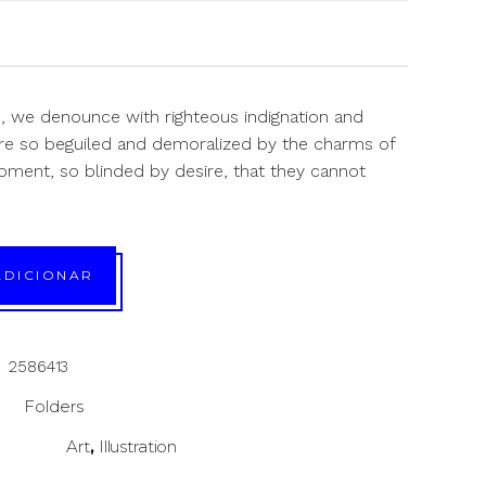
, we denounce with righteous indignation and
re so beguiled and demoralized by the charms of
oment, so blinded by desire, that they cannot
ADICIONAR
2586413
Folders
Art
Illustration
,