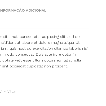
INFORMAÇÃO ADICIONAL
sit amet, consectetur adipiscing elit, sed do
cididunt ut labore et dolore magna aliqua. Ut
am, quis nostrud exercitation ullamco laboris nisi
commodo consequat. Duis aute irure dolor in
oluptate velit esse cillum dolore eu fugiat nulla
r sint occaecat cupidatat non proident.
51 × 51 cm