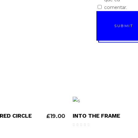
comentar.
SUBMIT
ADICIONAR
LER MAIS
 RED CIRCLE
INTO THE FRAME
£
19.00
valiação
Avaliação
4.00