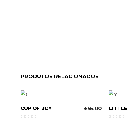
PRODUTOS RELACIONADOS
ADICIONAR
CUP OF JOY
LITTLE
£
55.00
Avaliação
A
5.00
4.00