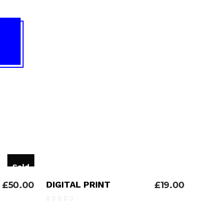
Sold
ADICIONAR
DIGITAL PRINT
£
19.00
£
50.00
Avaliação
4.00