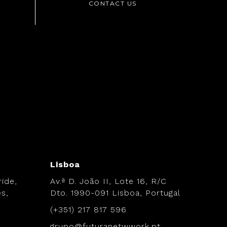
Lisboa
ide,
Av.ª D. João II, Lote 16, R/C
s,
Dto. 1990-091 Lisboa, Portugal
(+351) 217 817 596
grupo@futuranetwwork.pt