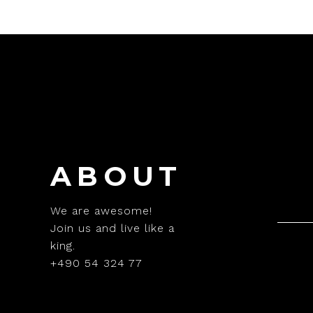
ABOUT
We are awesome!
Join us and live like a
king.
+490 54 324 77