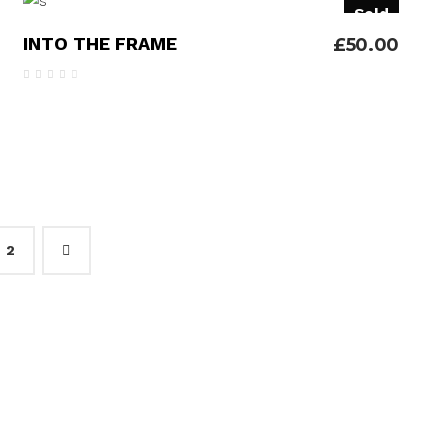
Sold
LER MAIS
INTO THE FRAME
£
50.00
Avaliação
4.00
de 5
2