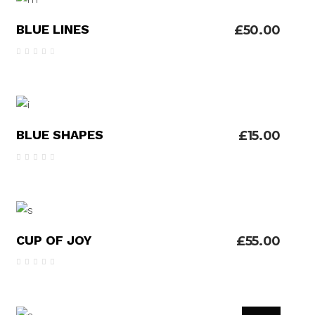
ADICIONAR
BLUE LINES
£
50.00
Avaliação
4.00
de 5
ADICIONAR
BLUE SHAPES
£
15.00
Avaliação
4.00
de 5
ADICIONAR
CUP OF JOY
£
55.00
Avaliação
5.00
de 5