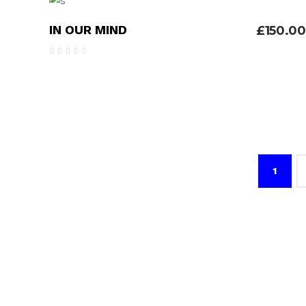
ADICIONAR
IN OUR MIND
£
150.00
Avaliação
4.00
de 5
1