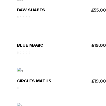
ADICIONAR
B&W SHAPES
£
55.00
Avaliação
4.00
de 5
ADICIONAR
BLUE MAGIC
£
19.00
Avaliação
3.00
de
5
ADICIONAR
CIRCLES MATHS
£
19.00
Avaliação
5.00
de 5