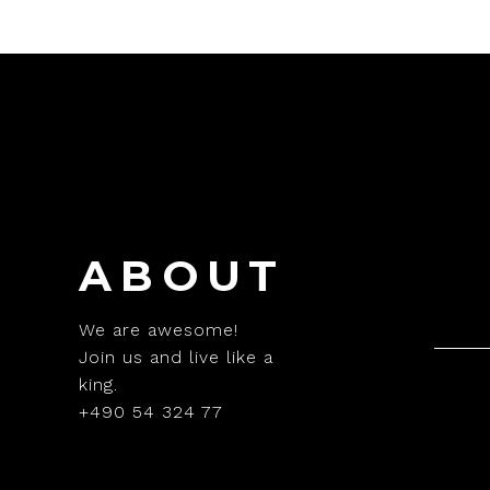
ABOUT
We are awesome!
Join us and live like a
king.
+490 54 324 77