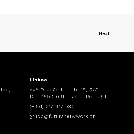
Next
Lisboa
ide,
Av.ª D. João II, Lote 16, R/C
s,
Dto. 1990-091 Lisboa, Portugal
(+351) 217 817 596
grupo@futuranetwwork.pt