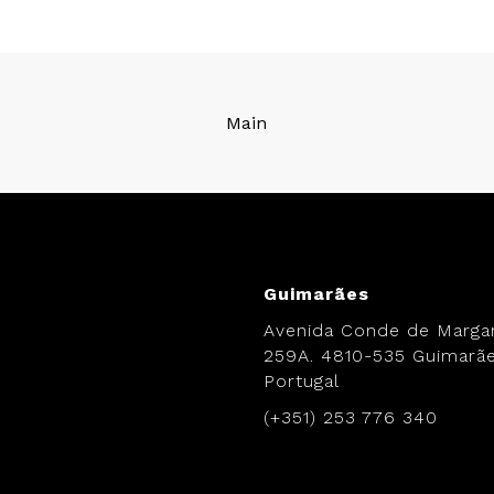
Main
.
Guimarães
Avenida Conde de Margar
259A. 4810-535 Guimarãe
Portugal
(+351) 253 776 340