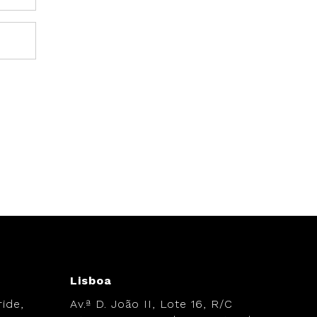
Lisboa
ide,
Av.ª D. João II, Lote 16, R/C