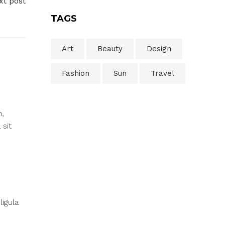
xt post
TAGS
Art
Beauty
Design
Fashion
Sun
Travel
n,
 sit
igula