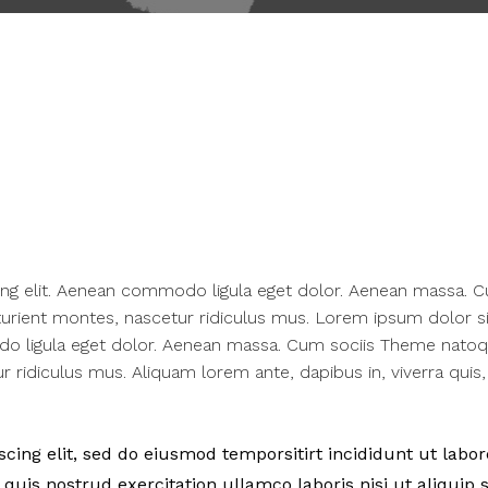
ing elit. Aenean commodo ligula eget dolor. Aenean massa. 
urient montes, nascetur ridiculus mus. Lorem ipsum dolor si
do ligula eget dolor. Aenean massa. Cum sociis Theme nato
 ridiculus mus. Aliquam lorem ante, dapibus in, viverra quis,
ing elit, sed do eiusmod temporsitirt incididunt ut labor
uis nostrud exercitation ullamco laboris nisi ut aliquip 