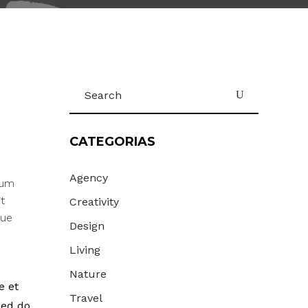
Search
for:
CATEGORIAS
Agency
Cum
t
Creativity
que
Design
Living
Nature
e et
Travel
sed do