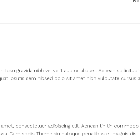
Ne
psn gravida nibh vel velit auctor aliquet. Aenean sollicitudi
at ipsutis sem nibsed odio sit amet nibh vulputate cursus a
amet, consectetuer adipiscing elit. Aenean tin tin commodo l
ssa. Cum sociis Theme sin natoque penatibus et magnis dis