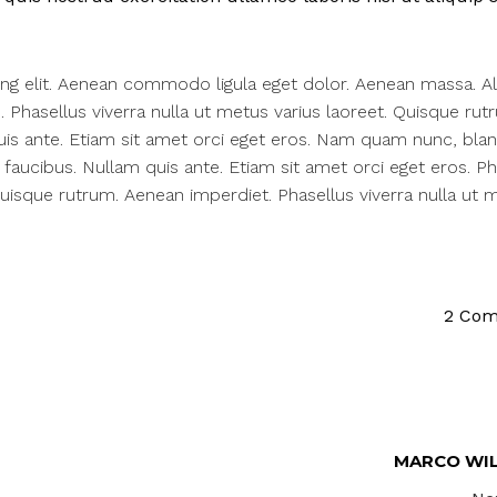
ing elit. Aenean commodo ligula eget dolor. Aenean massa. A
us. Phasellus viverra nulla ut metus varius laoreet. Quisque rut
uis ante. Etiam sit amet orci eget eros. Nam quam nunc, bland
q faucibus. Nullam quis ante. Etiam sit amet orci eget eros. Ph
 Quisque rutrum. Aenean imperdiet. Phasellus viverra nulla ut 
2 Co
MARCO WIL