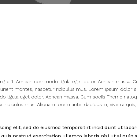
ing elit. Aenean commodo ligula eget dolor. Aenean massa. 
urient montes, nascetur ridiculus mus. Lorem ipsum dolor si
do ligula eget dolor. Aenean massa. Cum sociis Theme nato
 ridiculus mus. Aliquam lorem ante, dapibus in, viverra quis,
ing elit, sed do eiusmod temporsitirt incididunt ut labor
uis nostrud exercitation ullamco laboris nisi ut aliquip 