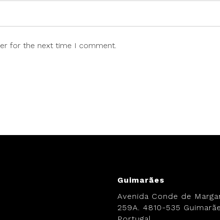
er for the next time I comment.
.
Guimarães
Avenida Conde de Margar
259A. 4810-535 Guimarãe
Portugal