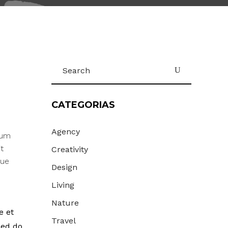
Search
for:
CATEGORIAS
Agency
Cum
t
Creativity
que
Design
Living
Nature
e et
Travel
sed do