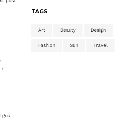
xt post
TAGS
Art
Beauty
Design
Fashion
Sun
Travel
n,
 sit
igula