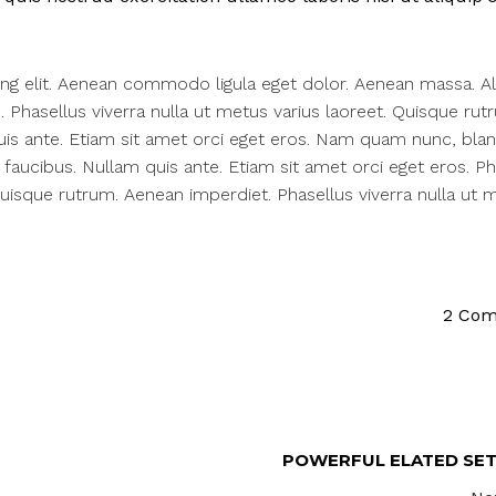
ing elit. Aenean commodo ligula eget dolor. Aenean massa. A
us. Phasellus viverra nulla ut metus varius laoreet. Quisque rut
uis ante. Etiam sit amet orci eget eros. Nam quam nunc, bland
q faucibus. Nullam quis ante. Etiam sit amet orci eget eros. Ph
 Quisque rutrum. Aenean imperdiet. Phasellus viverra nulla ut 
2 Co
POWERFUL ELATED SE