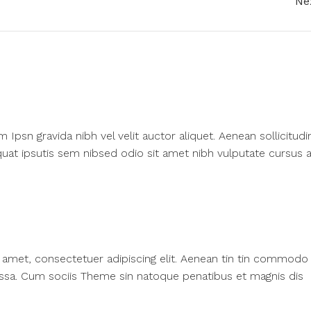
Ne
psn gravida nibh vel velit auctor aliquet. Aenean sollicitudi
at ipsutis sem nibsed odio sit amet nibh vulputate cursus a
amet, consectetuer adipiscing elit. Aenean tin tin commodo l
ssa. Cum sociis Theme sin natoque penatibus et magnis dis