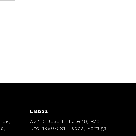
Lisboa
ide,
Av.ª D. João II, Lote 16, R/C
s,
Dto. 1990-091 Lisboa, Portugal