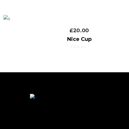
£
20.00
Nice Cup
Avaliação
4.00
de 5
.