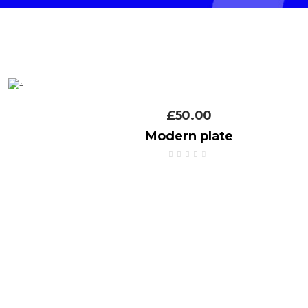
£
50.00
Modern plate
Avaliação
4.00
de 5