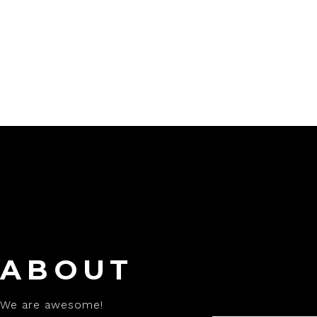
4.00
de 5
ABOUT
We are awesome!