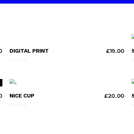
ADICIONAR
DIGITAL PRINT
£
19.00
0
Avaliação
4.00
de 5
ADICIONAR
NICE CUP
0
£
20.00
Avaliação
4.00
de 5