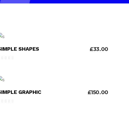
ADICIONAR
SIMPLE SHAPES
£
33.00
Avaliação
4.00
de 5
ADICIONAR
SIMPLE GRAPHIC
£
150.00
Avaliação
4.00
de 5