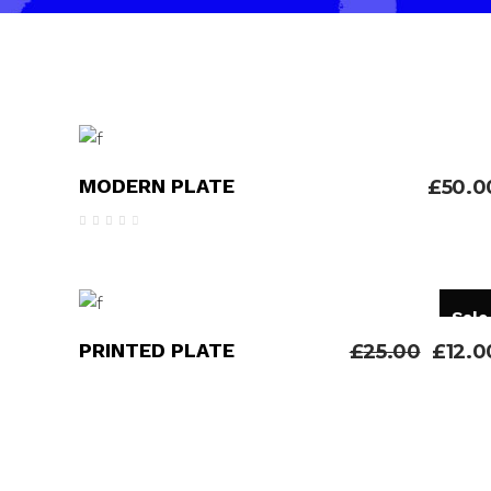
ADICIONAR
MODERN PLATE
£
50.0
Avaliação
4.00
de 5
Sale
ADICIONAR
PRINTED PLATE
£
25.00
£
12.0