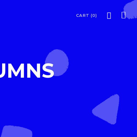
CART
(0)
UMNS