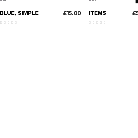
ADICIONAR
LER MAIS
BLUE, SIMPLE
ITEMS
£
15.00
£
Avaliação
Avaliação
4.00
4.00
de 5
de 5