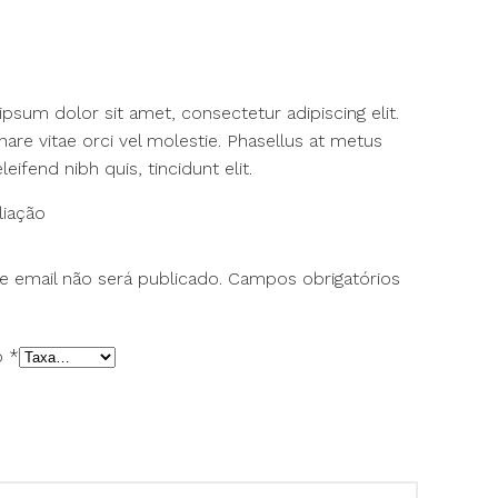
Avaliação
psum dolor sit amet, consectetur adipiscing elit.
nare vitae orci vel molestie. Phasellus at metus
leifend nibh quis, tincidunt elit.
liação
 email não será publicado.
Campos obrigatórios
ão
*