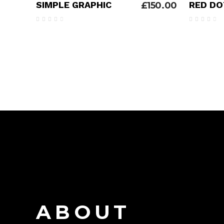
SIMPLE GRAPHIC
RED DO
£
150.00
Avaliação
A
4.00
4.00
de 5
de 5
ABOUT