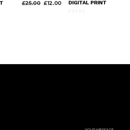
DIGITAL PRINT
T
£
25.00
£
12.00
Avaliação
valiação
4.00
de 5