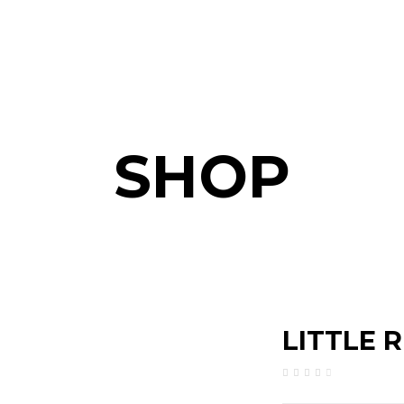
SHOP
LITTLE 
Classif
1
com
4.00
em 5