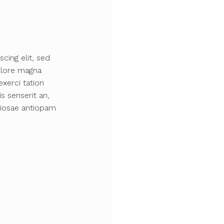
cing elit, sed
olore magna
xerci tation
is senserit an,
iosae antiopam