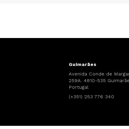
.
Guimarães
Avenida Conde de Margar
259A. 4810-535 Guimarãe
Portugal
(+351) 253 776 340