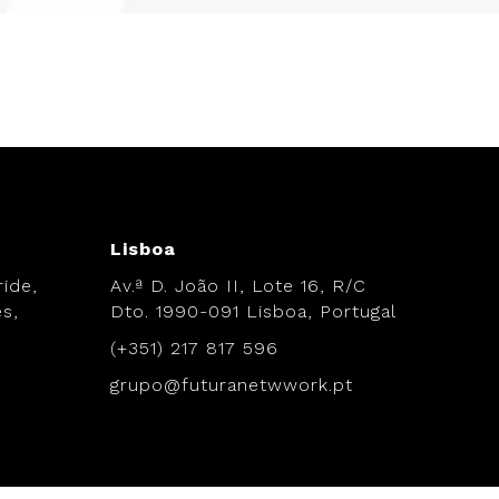
Lisboa
ide,
Av.ª D. João II, Lote 16, R/C
s,
Dto. 1990-091 Lisboa, Portugal
(+351) 217 817 596
grupo@futuranetwwork.pt