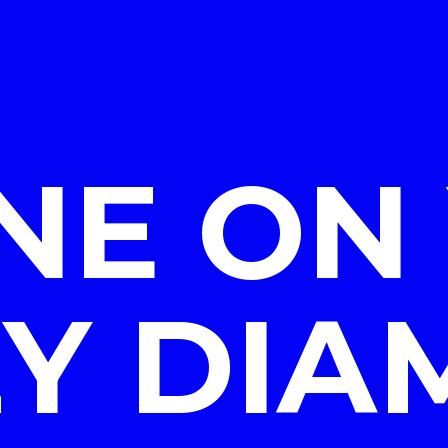
INE ON
Y DI