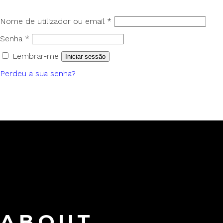
Nome de utilizador ou email
*
Senha
*
Lembrar-me
Iniciar sessão
Perdeu a sua senha?
ABOUT