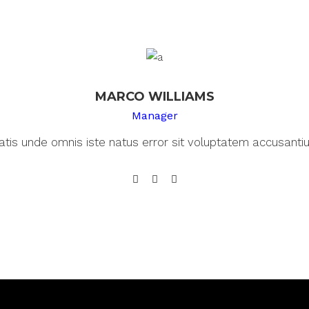
MARCO WILLIAMS
Manager
iatis unde omnis iste natus error sit voluptatem accusant