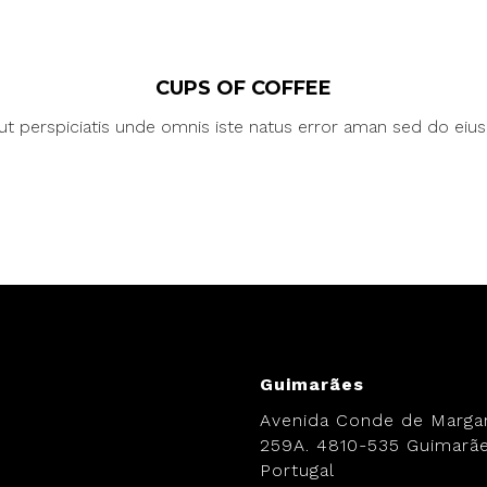
CUPS OF COFFEE
ut perspiciatis unde omnis iste natus error aman sed do eiu
.
Guimarães
Avenida Conde de Margar
259A. 4810-535 Guimarãe
Portugal