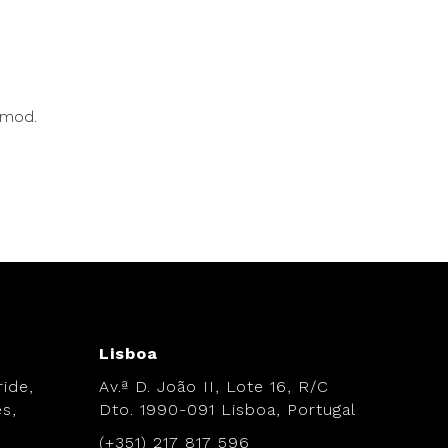
smod.
Lisboa
ide,
Av.ª D. João II, Lote 16, R/C
s,
Dto. 1990-091 Lisboa, Portugal
(+351) 217 817 596