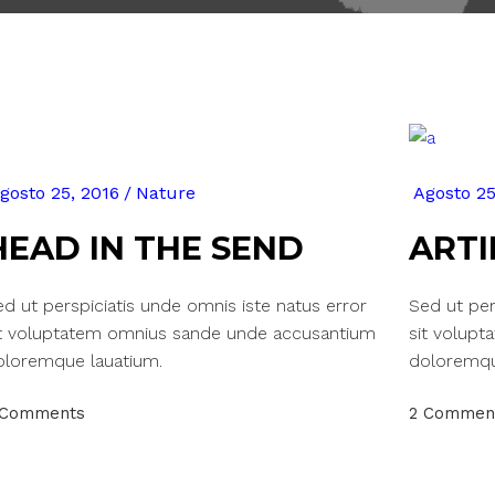
gosto 25, 2016
Nature
Agosto 25
HEAD IN THE SEND
ARTI
d ut perspiciatis unde omnis iste natus error
Sed ut per
it voluptatem omnius sande unde accusantium
sit volup
oloremque lauatium.
doloremqu
 Comments
2 Commen