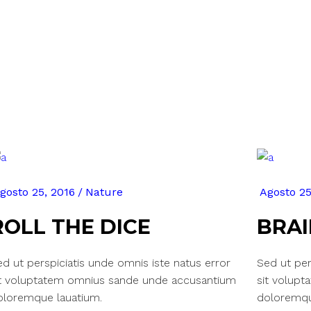
gosto 25, 2016
Nature
Agosto 25
ROLL THE DICE
BRA
d ut perspiciatis unde omnis iste natus error
Sed ut per
it voluptatem omnius sande unde accusantium
sit volup
oloremque lauatium.
doloremqu