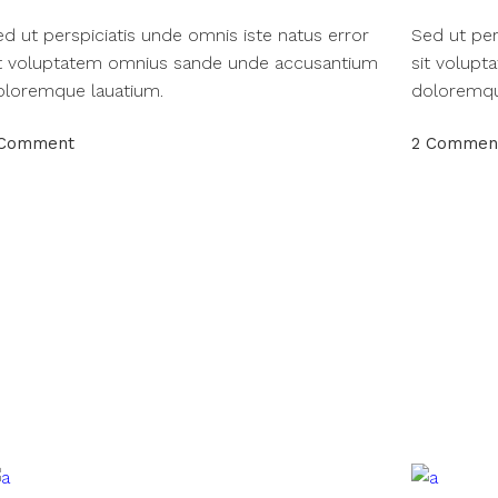
d ut perspiciatis unde omnis iste natus error
Sed ut per
it voluptatem omnius sande unde accusantium
sit volup
oloremque lauatium.
doloremqu
 Comment
2 Commen