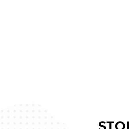
dictum metus dolor ut
purus. Proin eleifend
maximus arcu vitae
pretium. Vestibulum
ante ipsum primis in
faucibus orci luctus et
ultrices posuere cubilia
Curae.
STO